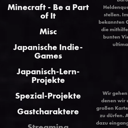
Minecraft - Be a Part
Heldenqua
of It
stellen. I
bekannten G
Misc
die mithil
bunten Vie
ultima
Japanische Indie-
Games
Japanisch-Lern-
Projekte
Wir gehen
Spezial-Projekte
denen wir 
großen Karte
Gastcharaktere
zu dürfen. 
dazu eingang
Streaming