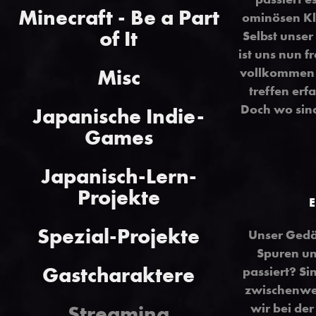
Minecraft - Be a Part
ominösen Kli
of It
Selbst unser
ist uns nun 
Misc
vollkommen i
treffen erf
Doch wo sin
Japanische Indie-
Games
Japanisch-Lern-
Projekte
E
Spezial-Projekte
Unser Gedäc
Spuren un
Gastcharaktere
passiert? Si
zwischenwel
wir bei der
Streaming