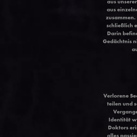
aus unsere
aus einzeln
zusammen. I
schließlich
Darin befin
Gedächtnis n
a
Verlorene See
teilen und 
Vergange
Identität 
Doktors eri
alles passi