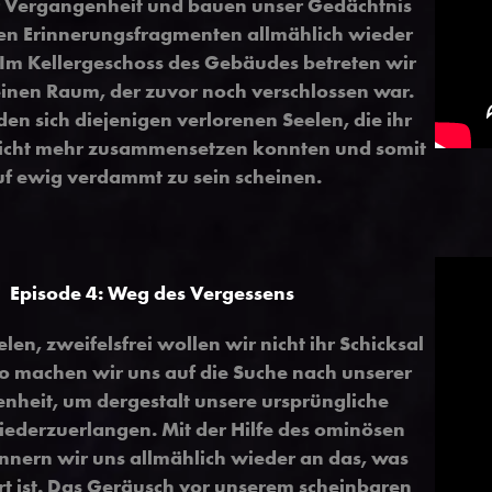
r Vergangenheit und bauen unser Gedächtnis
en Erinnerungsfragmenten allmählich wieder
m Kellergeschoss des Gebäudes betreten wir
 einen Raum, der zuvor noch verschlossen war.
den sich diejenigen verlorenen Seelen, die ihr
icht mehr zusammensetzen konnten und somit
uf ewig verdammt zu sein scheinen.
Episode 4: Weg des Vergessens
len, zweifelsfrei wollen wir nicht ihr Schicksal
so machen wir uns auf die Suche nach unserer
nheit, um dergestalt unsere ursprüngliche
wiederzuerlangen. Mit der Hilfe des ominösen
nnern wir uns allmählich wieder an das, was
ert ist. Das Geräusch vor unserem scheinbaren