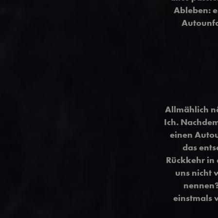
Ableben: e
Autounfa
Allmählich n
Ich. Nachdem
einen Autou
das ents
Rückkehr in d
uns nicht 
nennen? 
einstmals 