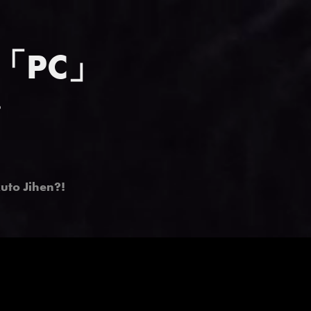
 「PC」
5
uto Jihen?!