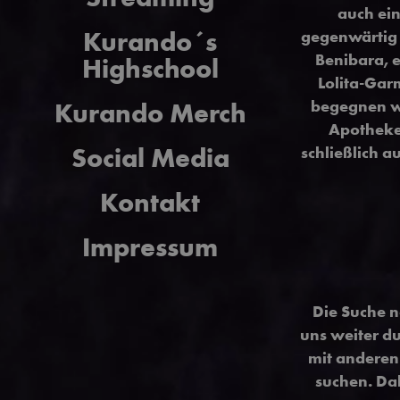
auch ein
Kurando´s
gegenwärtig i
Benibara, e
Highschool
Lolita-Gar
begegnen wi
Kurando Merch
Apotheker 
Social Media
schließlich a
Kontakt
Impressum
Die Suche n
uns weiter du
mit anderen 
suchen. Da