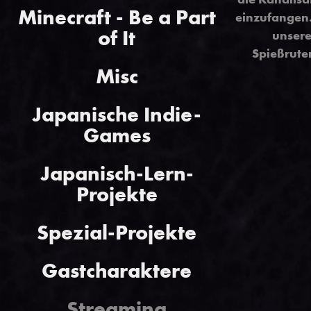
Minecraft - Be a Part
einzufangen
of It
unsere
Spießruten
Misc
Japanische Indie-
Games
Japanisch-Lern-
Projekte
Spezial-Projekte
Gastcharaktere
Streaming