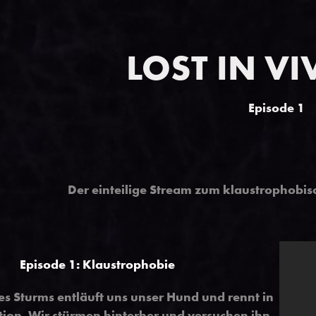
LOST IN VI
Episode 1
Der einteilige Stream zum klaustrophobi
Episode 1: Klaustrophobie
s Sturms entläuft uns unser Hund und rennt in
tion. Wir stürmen hinterher und versuchen ihn