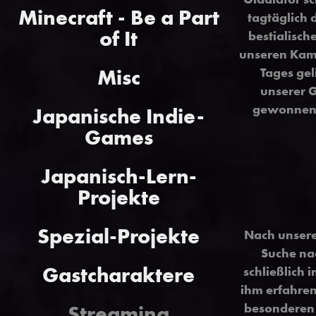
Minecraft - Be a Part
tagtäglich 
of It
bestialisc
unseren Kame
Misc
Tages gel
unserer 
gewonnene 
Japanische Indie-
Games
Japanisch-Lern-
Projekte
Spezial-Projekte
Nach unsere
Suche na
Gastcharaktere
schließlich 
ihm erfahren
besonderen 
Streaming