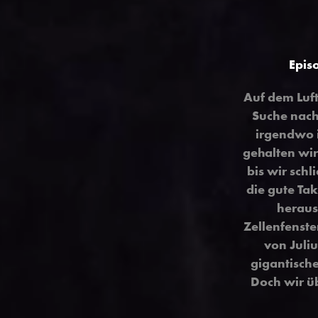
Epis
Auf dem Luft
Suche nach
irgendwo 
gehalten wir
bis wir schl
die gute Ta
heraus
Zellenfenste
von Juli
gigantische
Doch wir üb