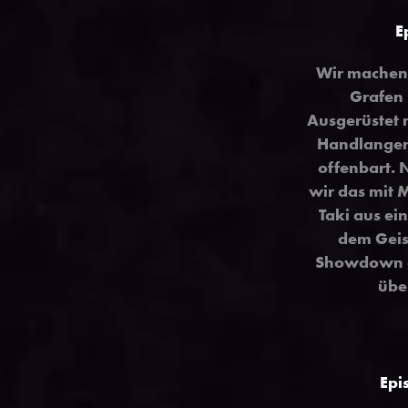
E
Wir machen 
Grafen 
Ausgerüstet 
Handlanger,
offenbart. 
wir das mit 
Taki aus ei
dem Geis
Showdown g
übe
Epi