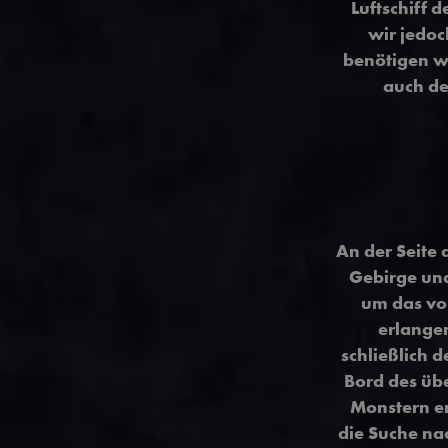
Luftschiff 
wir jedoc
benötigen wi
auch de
An der Seite
Gebirge un
um das von
erlange
schließlich 
Bord des üb
Monstern em
die Suche nac