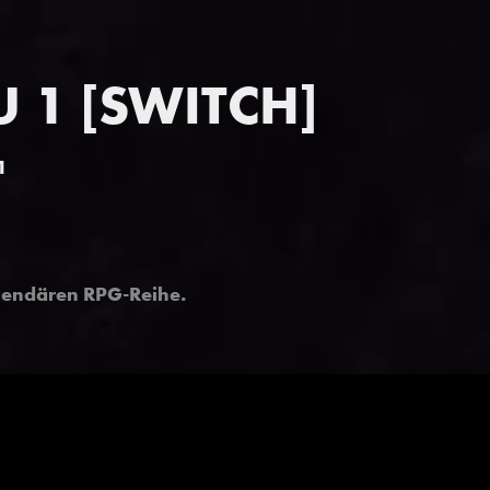
 1 [SWITCH]
1
gendären RPG-Reihe
.