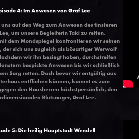
pisode 4: Im Anwesen von Graf Lee
uns auf den Weg zum Anwesen des finsteren
Lee, um unsere Begleiterin Taki zu retten.
mit dem Mondspiegel konfrontieren wir seinen
 der sich uns zugleich als bösartiger Werwolf
Nachdem wir ihn besiegt haben, durchstreifen
Monstern bespickte Anwesen bis wir schließlich
nem Sarg retten. Doch bevor wir entgültig aus
terhaus entfliehen können, kommt es zum
egen den Hausherren höchstpersönlich, den
rdimensionalen Blutsauger, Graf Lee.
sode 5: Die heilig Hauptstadt Wendell