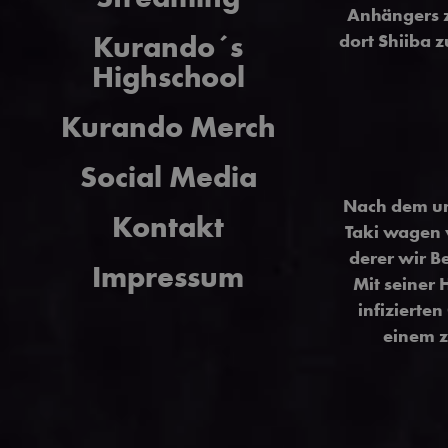
Anhängers z
Kurando´s
dort Shiiba 
Highschool
Kurando Merch
Social Media
Nach dem un
Kontakt
Taki wagen w
derer wir B
Impressum
Mit seiner 
infizierte
einem 