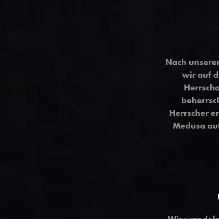
Nach unsere
wir auf 
Herrscha
beherrsc
Herrscher e
Medusa aufg
Wir wandeln