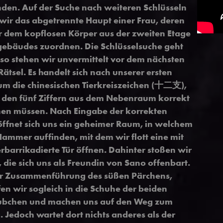
den. Auf der Suche nach weiteren Schlüsseln
wir das abgetrennte Haupt einer Frau, deren
 dem kopflosen Körper aus der zweiten Etage
ebäudes zuordnen. Die Schlüsselsuche geht
so stehen wir unvermittelt vor dem nächsten
ätsel. Es handelt sich nach unserer ersten
um die chinesischen Tierkreiszeichen (十二支),
h den fünf Ziffern aus dem Nebenraum korrekt
en müssen. Nach Eingabe der korrekten
öffnet sich uns ein geheimer Raum, in welchem
Hammer auffinden, mit dem wir flott eine mit
rbarrikadierte Tür öffnen. Dahinter stoßen wir
die sich uns als Freundin von Sano offenbart.
r Zusammenführung des süßen Pärchens,
en wir sogleich in die Schuhe der beiden
äubchen und machen uns auf den Weg zum
 Jedoch wartet dort nichts anderes als der