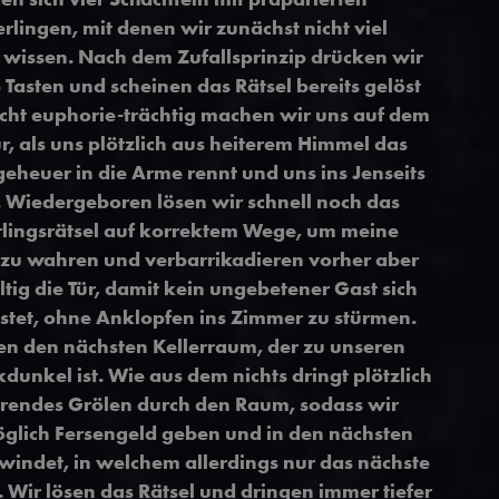
rlingen, mit denen wir zunächst nicht viel
wissen. Nach dem Zufallsprinzip drücken wir
 Tasten und scheinen das Rätsel bereits gelöst
icht euphorie-trächtig machen wir uns auf dem
r, als uns plötzlich aus heiterem Himmel das
eheuer in die Arme rennt und uns ins Jenseits
. Wiedergeboren lösen wir schnell noch das
lingsrätsel auf korrektem Wege, um meine
 zu wahren und verbarrikadieren vorher aber
ltig die Tür, damit kein ungebetener Gast sich
stet, ohne Anklopfen ins Zimmer zu stürmen.
en den nächsten Kellerraum, der zu unseren
kdunkel ist. Wie aus dem nichts dringt plötzlich
örendes Grölen durch den Raum, sodass wir
öglich Fersengeld geben und in den nächsten
indet, in welchem allerdings nur das nächste
. Wir lösen das Rätsel und dringen immer tiefer