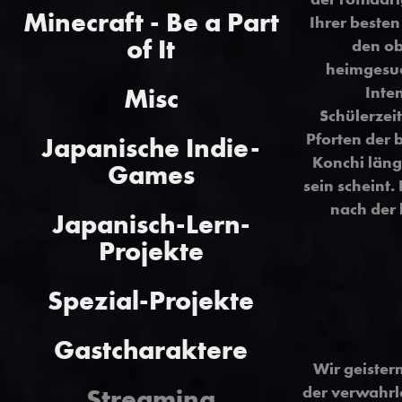
Minecraft - Be a Part
Ihrer beste
of It
den ob
heimgesuc
Misc
Inten
Schülerzeit
Pforten der 
Japanische Indie-
Konchi län
Games
sein scheint.
nach der
Japanisch-Lern-
Projekte
Spezial-Projekte
Gastcharaktere
Wir geister
der verwahrl
Streaming