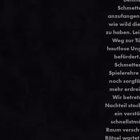
Schmette
anzufangen 
wie wild die
zu haben. Le
Weg zur Tü
hautlose Ung
befördert
Schmetter
Spielerehre
noch sorgfä
mehr erdrei
Wir betret
Nachteil stoc
ein verst
schnellstm
Raum verschw
Rätsel wartet