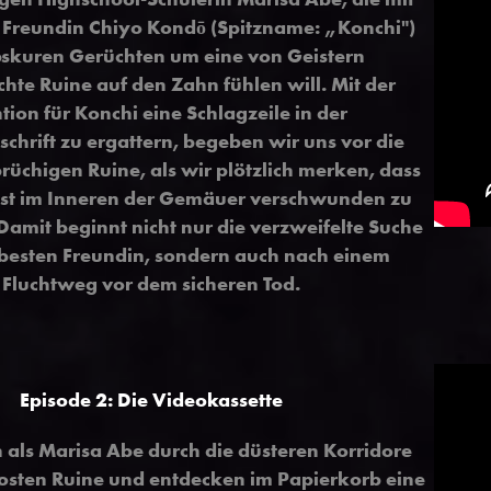
n Freundin Chiyo Kondō (Spitzname: „Konchi")
skuren Gerüchten um eine von Geistern
hte Ruine auf den Zahn fühlen will. Mit der
tion für Konchi eine Schlagzeile in der
schrift zu ergattern, begeben wir uns vor die
brüchigen Ruine, als wir plötzlich merken, dass
gst im Inneren der Gemäuer verschwunden zu
 Damit beginnt nicht nur die verzweifelte Suche
 besten Freundin, sondern auch nach einem
Fluchtweg vor dem sicheren Tod.
Episode 2: Die Videokassette
n als Marisa Abe durch die düsteren Korridore
osten Ruine und entdecken im Papierkorb eine