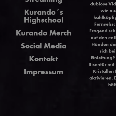
dubiose Vid
Kurando´s
wie auc
kahlköpfig
Highschool
Fernsehsch
Fragend sch
Kurando Merch
auf den ent
Social Media
Händen den 
sich be
Kontakt
Einleitung?
Eisentür mit
Impressum
Kristalle
aktivieren. 
hät