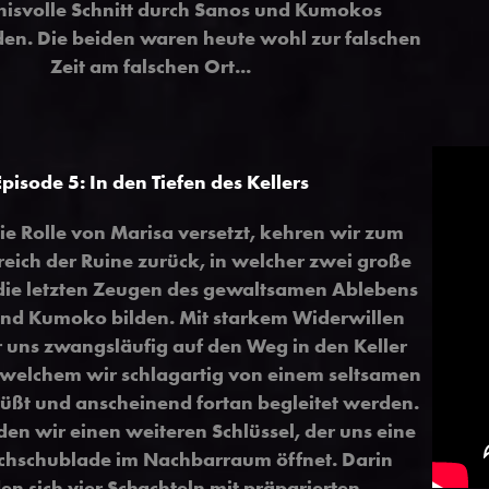
isvolle Schnitt durch Sanos und Kumokos
den. Die beiden waren heute wohl zur falschen
Zeit am falschen Ort...
Episode 5: In den Tiefen des Kellers
ie Rolle von Marisa versetzt, kehren wir zum
eich der Ruine zurück, in welcher zwei große
die letzten Zeugen des gewaltsamen Ablebens
nd Kumoko bilden. Mit starkem Widerwillen
 uns zwangsläufig auf den Weg in den Keller
n welchem wir schlagartig von einem seltsamen
ßt und anscheinend fortan begleitet werden.
nden wir einen weiteren Schlüssel, der uns eine
schschublade im Nachbarraum öffnet. Darin
en sich vier Schachteln mit präparierten