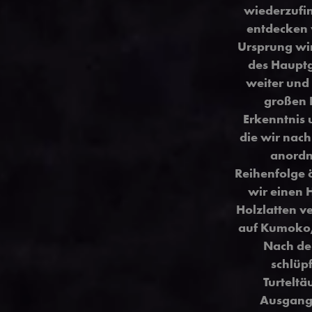
wiederzufin
entdecken 
Ursprung wir
des Hauptg
weiter und 
großen R
Erkenntnis 
die wir nac
anordn
Reihenfolge 
wir einen 
Holzlatten ve
auf Kumoko, 
Nach de
schlüpf
Turtelt
Ausgang.