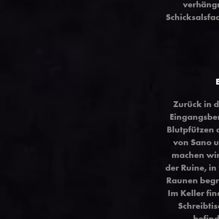
verhängn
Schicksalsfa
Zurück in d
Eingangsber
Blutpfützen 
von Sano u
machen wir
der Ruine, i
Raunen begrü
Im Keller fi
Schreibti
befind