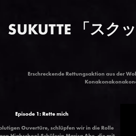
SUKUTTE 「ス
Erschreckende Rettungsaktion aus der Wo
Konakonakonakon
Episode 1: Rette mich
blutigen Ouvertüre, schlüpfen wir in die Rolle
igen Highschool-Schülerin Marisa Abe, die mit