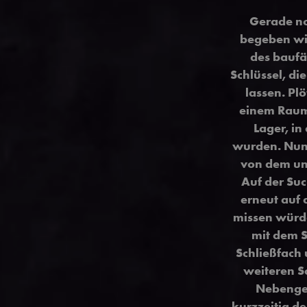
Gerade no
begeben wir
des baufä
Schlüssel, di
lassen. Pl
einem Raum
Lager, in
wurden. Nun f
von dem uns
Auf der Suc
erneut auf 
missen würde
mit dem S
Schließfach
weiteren S
Nebengeb
kurzzeitig d