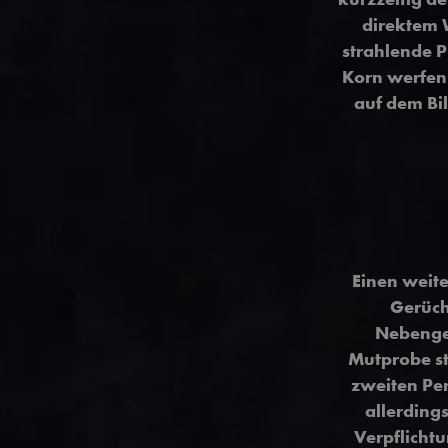
direktem 
strahlende P
Korn werfen
auf dem Bi
Einen weit
Gerüch
Nebengeb
Mutprobe ste
zweiten Per
allerdings
Verpflicht