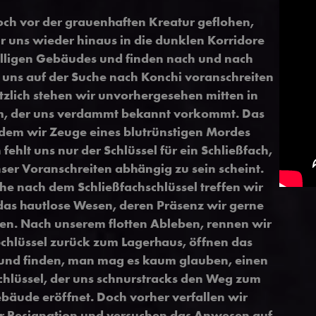
ch vor der grauenhaften Kreatur geflohen,
 uns wieder hinaus in die dunklen Korridore
lligen Gebäudes und finden nach und nach
e uns auf der Suche nach Konchi voranschreiten
ötzlich stehen wir unvorhergesehen mitten in
, der uns verdammt bekannt vorkommt. Das
 dem wir Zeuge eines blutrünstigen Mordes
ehlt uns nur der Schlüssel für ein Schließfach,
er Voranschreiten abhängig zu sein scheint.
he nach dem Schließfachschlüssel treffen wir
das hautlose Wesen, deren Präsenz wir gerne
n. Nach unserem flotten Ableben, rennen wir
chlüssel zurück zum Lagerhaus, öffnen das
 und finden, man mag es kaum glauben, einen
chlüssel, der uns schnurstracks den Weg zum
äude eröffnet. Doch vorher verfallen wir
er Resignation und versuchen das Anwesen auf