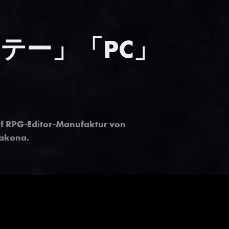
クッテー」「PC」
lf RPG-Editor-Manufaktur von
akona
.