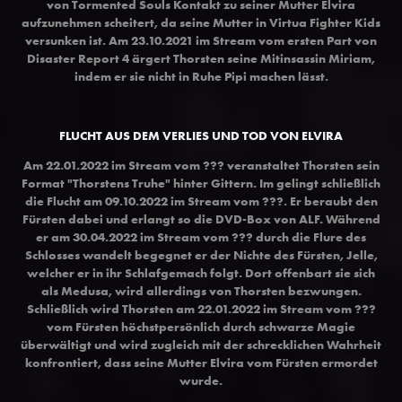
von Tormented Souls Kontakt zu seiner Mutter Elvira
aufzunehmen scheitert, da seine Mutter in Virtua Fighter Kids
versunken ist. Am 23.10.2021 im Stream vom ersten Part von
Disaster Report 4 ärgert Thorsten seine Mitinsassin Miriam,
indem er sie nicht in Ruhe Pipi machen lässt.
FLUCHT AUS DEM VERLIES UND TOD VON ELVIRA
Am
22.01.2022 im Stream vom
??? veranstaltet Thorsten sein
Format "Thorstens Truhe" hinter Gittern. Im gelingt schließlich
die Flucht
am 09.10.2022 im Stream vom ???. Er beraubt den
Fürsten dabei und erlangt so die DVD-Box von ALF. Während
er am 30.04.2022 im Stream vom ??? durch die Flure des
Schlosses wandelt begegnet er der Nichte des Fürsten, Jelle,
welcher er in ihr Schlafgemach folgt. Dort offenbart sie sich
als Medusa, wird allerdings von Thorsten bezwungen.
Schließlich wird Thorsten
am
22.01.2022 im Stream vom
???
vom Fürsten höchstpersönlich durch schwarze Magie
überwältigt und wird zugleich mit der schrecklichen Wahrheit
konfrontiert, dass seine Mutter Elvira vom Fürsten ermordet
wurde.