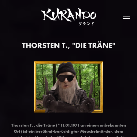
THORSTEN T., "DIE TRÄNE"
Thorsten T. , die Träne (*11.01.1971 an einem unbekannten
Ort) ist ein berühmt-berüchtigter Meuchelmörder, dem