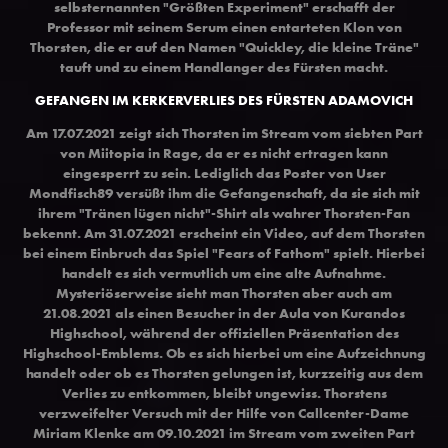
selbsternannten "Größten Experiment"
erschafft der
Professor mit seinem Serum einen entarteten Klon von
Thorsten, die er auf den Namen "Quickley, die kleine Träne"
tauft und zu einem Handlanger des Fürsten macht.
GEFANGEN IM KERKERVERLIES DES FÜRSTEN ADAMOVICH
Am 17.07.2021 zeigt sich Th
orsten im Stream vom siebten Part
von Miitopia in Rage, da er es nicht ertragen kann
eingesperrt zu sein. Lediglich das Poster von User
Mondfisch89 versüßt ihm die Gefangenschaft, da sie sich mit
ihrem "Tränen lügen nicht"-Shirt als wahrer Thorsten-Fan
bekennt. Am 31.07.2021 erscheint ein
Video
, auf dem Thorsten
bei einem Einbruch das Spiel "
Fears of Fathom
" spielt. Hierbei
handelt es sich vermutlich um eine alte Aufnahme.
Mysteriöserweise sieht man Thorsten aber auch am
21.08.2021 als einen Besucher in der Aula von Kurandos
Highschool, während der offiziellen Präsentation des
Highschool-Emblems. Ob es sich hierbei um eine Aufzeichnung
handelt oder ob es Thorsten gelungen ist, kurzzeitig aus dem
Verlies zu entkommen, bleibt ungewiss. Thorstens
verzweifelter Versuch mit der Hilfe von Callcenter-Dame
Miriam Klenke am 09.10.2021 im Stream vom zweiten Part