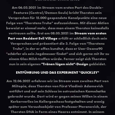
Am 06.03.2021 im Stream vom ersten Part des Double-
Features (Control/Demon Souls) bricht Thorsten sein
Versprechen für 15.000 gespendete Kanalpunkte eine neue
Folge von "Thorstens Truhe" aufzuzeichnen. Mit dieser Aktion
beweist er einmal mehr, dass man einem Thorsten keinesfalls
vertrauen sollte. Erst am 08.05.2021 im
Stream vom ersten
Part von Resident Evil Village
erfüllt er schließlich doch sein
Versprechen und präsentiert die 3. Folge von "Thorstens
Truhe", in der er offen kundtut, dass er User Oxana90
"schärfer als sein Jagdmesser findet" und sich gerne mit ihr zu
einem Glas Milch treffen würde. Ferner zeigt sich Thorsten
nun in sein eigenes
"Tränen lügen nicht"-Design
gekleidet.
ENTFÜHRUNG UND DAS EXPERIMENT "QUICKLEY"
Am 12.06.2021 erfa
hren wir im Stream vom zweiten Part von
Miitopia, dass Thorsten von Fürst Vladimir Adamovich
entführt und auf sein Schloss im ostrussischen Kamschatka
gebracht wurde. Dort wird er gegen seinen Willen in einem
Kerkerverlies im Kellergeschoss festgehalten und wenig
später zum Versuchsobjekt von Professor Pteranovich, der
Thorsten DNA in Form eines Haares entnimmt. In seinem