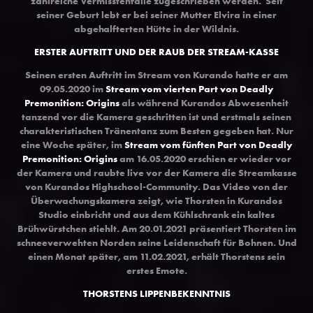
zahlreiche Vermisstenfälle zugeschrieben werden. Seit
seiner Geburt lebt er bei seiner Mutter Elvira in einer
abgehalfterten Hütte in der Wildnis.
ERSTER AUFTRITT UND DER RAUB DER STREAM-KASSE
Seinen erst
en Auftritt im Stream von Kurando hatte er am
09.05.2020 im
Stream vom vierten Part von Deadly
Premonition: Origins
als während Kurandos Abwesenheit
tanzend vor die Kamera geschritten ist und erstmals seinen
charakteristischen Tränentanz zum Besten gegeben hat. Nur
eine Woche später, im
Stream vom fünften Part von Deadly
Premonition: Origins
am 16.05.2020 erschien er wieder vor
der Kamera und raubte live vor der Kamera die Streamkasse
von Kurandos Hig
hschool-Community. Das Video von der
Überwach
ungskamera zeigt, wie Thorsten in Kurandos
Studio einbricht und aus dem Kühlschrank ein kaltes
Brühwürstchen stiehlt. Am 20.01.2021 präsentiert Thorsten im
schneeverwehten Norden
seine
Leidenschaft für Bohnen
. Und
einen Monat später, am 11.02.2021, erhält Thorstens sein
erstes Emote
.
THORSTENS LIPPENBEKENNTNIS