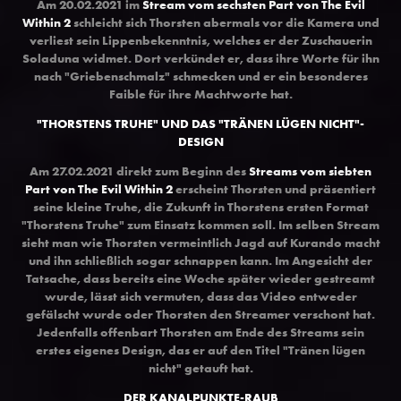
Am 20.02.2021
im
Stream vom sechsten Part von The Evil
Within 2
schleicht sich Thorsten abermals vor die Kamera und
verliest sein Lippenbekenntnis, welches er der Zuschauerin
Soladuna widmet. Dort verkündet er, dass ihre Worte für ihn
nach "Griebenschmalz" schmecken und er ein besonderes
Faible für ihre Machtworte h
at.
"THORSTENS TRUHE" UND DAS "TRÄNEN LÜGEN NICHT"-
DESIGN
Am 27.02.2021 direkt zu
m Beginn des
Streams vom siebten
Part von The Evil Within 2
erscheint Thorsten und präsentiert
seine kleine Truhe, die Zukunft in Thorstens ersten Format
"Thorstens Truhe" zum Einsatz kommen soll. Im selben Stream
sieht man wie Thorsten vermeintlich Jagd auf Kurando macht
und ihn schließlich sogar schnappen kann. Im Angesicht der
Tatsache, dass bereits eine Woche später wieder gestreamt
wurde, lässt sich vermuten, dass das Video entweder
gefälscht wurde oder Thorsten den Streamer verschont hat.
Je
denfalls offenbart Thorsten am Ende des Streams sein
erstes eigenes Design, das er auf den Titel "Tränen lügen
nicht" getauft hat.
DER KANALPUNKTE-RAUB