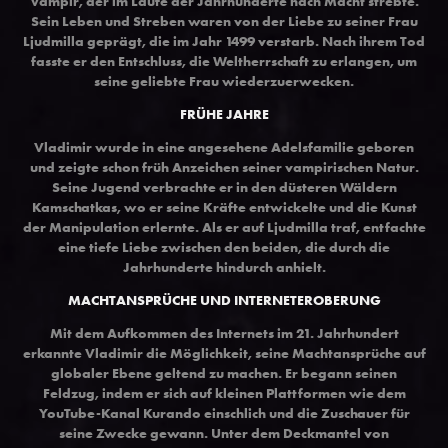
Vampir, der im Laufe der Jahrhunderte nach Macht strebte.
Sein Leben und Streben waren von der Liebe zu seiner Frau
Ljudmilla geprägt, die im Jahr 1499 verstarb. Nach ihrem Tod
fasste er den Entschluss, die Weltherrschaft zu erlangen, um
seine geliebte Frau wiederzuerwecken.
FRÜHE JAHRE
Vladimir wurde in eine angesehene Adelsfamilie geboren
und zeigte schon früh Anzeichen seiner vampirischen Natur.
Seine Jugend verbrachte er in den düsteren Wäldern
Kamschatkas, wo er seine Kräfte entwickelte und die Kunst
der Manipulation erlernte. Als er auf Ljudmilla traf, entfachte
eine tiefe Liebe zwischen den beiden, die durch die
Jahrhunderte hindurch anhielt.
MACHTANSPRÜCHE UND INTERNETEROBERUNG
Mit dem Aufkommen des Internets im 21. Jahrhundert
erkannte Vladimir die Möglichkeit, seine Machtansprüche auf
globaler Ebene geltend zu machen. Er begann seinen
Feldzug, indem er sich auf kleinen Plattformen wie dem
YouTube-Kanal Kurando einschlich und die Zuschauer für
seine Zwecke gewann. Unter dem Deckmantel von