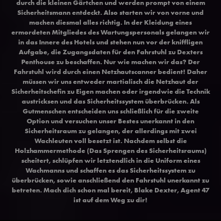
durch die kleinen Gärtchen und werden prompt von einem
Sicherheitsmann entdeckt. Also starten wir von vorne und
machen diesmal alles richtig. In der Kleidung eines
ermordeten Mitgliedes des Wartungspersonals gelangen wir
in das Innere des Hotels und stehen nun vor der kniffligen
Aufgabe, die Zugangsdaten für den Fahrstuhl zu Dexters
Penthouse zu beschaffen. Nur wie machen wir das? Der
Fahrstuhl wird durch einen Netzhautscanner bedient! Daher
müssen wir uns entweder martialisch die Netzhaut der
Sicherheitschefin zu Eigen machen oder irgendwie die Technik
austricksen und das Sicherheitssystem überbrücken. Als
Gutmenschen entscheiden uns schließlich für die zweite
Option und versuchen unser Bestes unerkannt in den
Sicherheitsraum zu gelangen, der allerdings mit zwei
Wachleuten voll besetzt ist. Nachdem selbst die
Holzhammermethode (Das Sprengen des Sicherheitsraums)
scheitert, schlüpfen wir letztendlich in die Uniform eines
Wachmanns und schaffen es das Sicherheitssystem zu
überbrücken, sowie anschließend den Fahrstuhl unerkannt zu
betreten. Mach dich schon mal bereit, Blake Dexter, Agent 47
ist auf dem Weg zu dir!