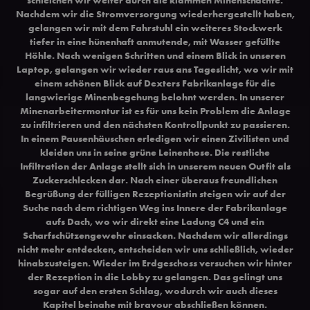
Nachdem wir die Stromversorgung wiederhergestellt haben,
gelangen wir mit dem Fahrstuhl ein weiteres Stockwerk
tiefer in eine hünenhaft anmutende, mit Wasser gefüllte
Höhle. Nach wenigen Schritten und einem Blick in unseren
Laptop, gelangen wir wieder raus ans Tageslicht, wo wir mit
einem schönen Blick auf Dexters Fabrikanlage für die
langwierige Minenbegehung belohnt werden. In unserer
Minenarbeitermontur ist es für uns kein Problem die Anlage
zu infiltrieren und den nächsten Kontrollpunkt zu passieren.
In einem Pausenhäuschen erledigen wir einen Zivilisten und
kleiden uns in seine grüne Leinenhose. Die restliche
Infiltration der Anlage stellt sich in unserem neuen Outfit als
Zuckerschlecken dar. Nach einer überaus freundlichen
Begrüßung der fülligen Rezeptionistin steigen wir auf der
Suche nach dem richtigen Weg ins Innere der Fabrikanlage
aufs Dach, wo wir direkt eine Ladung C4 und ein
Scharfschützengewehr einsacken. Nachdem wir allerdings
nicht mehr entdecken, entscheiden wir uns schließlich, wieder
hinabzusteigen. Wieder im Erdgeschoss versuchen wir hinter
der Rezeption in die Lobby zu gelangen. Das gelingt uns
sogar auf den ersten Schlag, wodurch wir auch dieses
Kapitel beinahe mit bravour abschließen können.