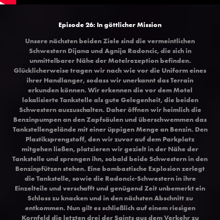
Episode 26: In göttlicher Mission
Unsere nächsten beiden Ziele sind die vermeintlichen
Schwestern Dijana und Agnija Radoncic, die sich in
unmittelbarer Nähe der Motelrezeption befinden.
Glücklicherweise tragen wir nach wie vor die Uniform eines
ihrer Handlanger, sodass wir unerkannt das Terrain
erkunden können. Wir erkennen die vor dem Motel
lokalisierte Tankstelle als gute Gelegenheit, die beiden
Schwestern auszuschalten. Daher öffnen wir heimlich die
Benzinpumpen an den Zapfsäulen und überschwemmen das
Tankstellengelände mit einer üppigen Menge an Benzin. Den
Plastiksprengstoff, den wir zuvor auf dem Parkplatz
mitgehen ließen, platzieren wir gezielt in der Nähe der
Tankstelle und sprengen ihn, sobald beide Schwestern in den
Benzinpfützen stehen. Eine bombastische Explosion zerlegt
die Tankstelle, sowie die Radoncic-Schwestern in ihre
Einzelteile und verschafft und genügend Zeit unbemerkt ein
Schloss zu knacken und in den nächsten Abschnitt zu
entkommen. Nun gilt es schließlich auf einem riesigen
Kornfeld die letzten drei der Saints aus dem Verkehr zu