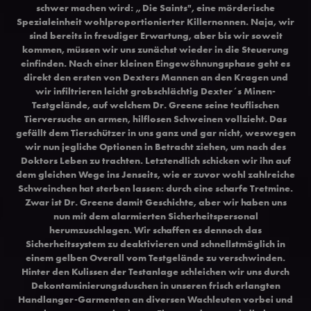
schwer machen wird: „Die Saints", eine mörderische
Spezialeinheit wohlproportionierter Killernonnen. Naja, wir
sind bereits in freudiger Erwartung, aber bis wir soweit
kommen, müssen wir uns zunächst wieder in die Steuerung
einfinden. Nach einer kleinen Eingewöhnungsphase geht es
direkt den ersten von Dexters Mannen an den Kragen und
wir infiltrieren leicht grobschlächtig Dexter´s Minen-
Testgelände, auf welchem Dr. Greene seine teuflischen
Tierversuche an armen, hilflosen Schweinen vollzieht. Das
gefällt dem Tierschützer in uns ganz und gar nicht, weswegen
wir nun jegliche Optionen in Betracht ziehen, um nach des
Doktors Leben zu trachten. Letztendlich schicken wir ihn auf
dem gleichen Wege ins Jenseits, wie er zuvor wohl zahlreiche
Schweinchen hat sterben lassen: durch eine scharfe Tretmine.
Zwar ist Dr. Greene damit Geschichte, aber wir haben uns
nun mit dem alarmierten Sicherheitspersonal
herumzuschlagen. Wir schaffen es dennoch das
Sicherheitssystem zu deaktivieren und schnellstmöglich in
einem gelben Overall vom Testgelände zu verschwinden.
Hinter den Kulissen der Testanlage schleichen wir uns durch
Dekontaminierungsduschen in unseren frisch erlangten
Handlanger-Garmenten an diversen Wachleuten vorbei und