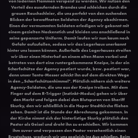
von lodernen Flammen verspeist zu werden. Wir nutzen den
Vorteil des ausufernden Brandes und schleichen durch die
grauen Rauchschleier, die uns perfekt von den suchenden
Blicken der bewaffneten Soldaten der Agency abschirmen.
Einen der vermummten Soldaten erledigen wir gekonnt mit
einem gezielten Nackenstich und kleiden uns anschließend in
seine gepanzerte Uniform. Damit laufen wir nun kaum noch
Gefahr aufzufallen, sodass wir das Lagerhaus unerkannt
hinter uns lassen können. Außerhalb des Lagerhauses streifen
wir über einen Hinterhof an einem alten Mann vorbei und
betreten von dort eine runtergekommene Kneipe, in der ein
Scharfschütze der Agency postiert wurde, bzw. postiert war,
denn unser Tanto-Messer schickt ihn auf dem direkten Wege
in den „Scharfschützenhimmel". Plötzlich nähern sich weitere
Agency-Soldaten, die uns aus der Kneipe treiben. Mit dem
Finger auf dem R-Trigger (Instinkt-Modus) gehen wir über
den Markt und folgen dabei den Blutspuren von Sheriff
Skurky, den wir schließlich in die Hoper Stadtkirche fliehen
sehen. Damit ist die Stunde der Abrechnung gekommen. In
der Kirche nimmt sich der hinterlistige Skurky plötzlich den
Pastor als Geisel und droht ihn zu erschießen. Wir kommen
ihm zuvor und verpassen den Pastor versehentlich einen
Brustschuss, wodurch wir uns sogleich ins Aus schießen. Beim