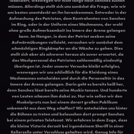
lokalisiert, weswegen wir nicht lange nach Sanchez suchen
müssen. Allerdings stellt sich uns zunächst die Frage, wie wir
am besten unentdeckt an ihn herankommen. Entweder in der
Aufmachung des Patrioten, dem Kontrahenten von Sanchez
im Ring, oder in der Uniform eines Wachmanns, der wohl
ohne große Aufmerksamkeit ins Innere der Arena gelangen
kann. Im Hangar, in dem der Patriot soeben seine
Aufwärmübungen vollzieht, versuchen wir zunächst dem
schmächtigen Ringkämpfer an die Wäsche zu gehen. Dies
stellt sich aber als schwerer heraus als zuvor erwartet, da
das Wachpersonal des Patrioten zahlenmäßig eindeutig
überlegen ist. Jeder unserer Versuche bleibt erfolglos,
weswegen wir uns schließlich für die Kleidung eines
Wachmannes entscheiden und durch die Personaltür in das
Innere der Arena gelangen. Darin geht es bereits heiß her,
denn Sanchez lässt bereits seine Muckis tanzen. Und hunderte
von Leuten schauen ihm dabei zu. Nur wie sollen wir den
Muskelprotz nun bei einem derart großen Publikum
unbemerkt aus dem Weg schaffen? Wir entscheiden uns hinter
die Bühnen zu treten und belauschen dort prompt Sanchez
bei einem privaten Telefonat. Wir erfahren in dem Zuge, dass
die kleine Victoria derzeit bei irgendeinem Sheriff in einer
Kellerzelle unter Verschluss gehalten wird. Genug Info für