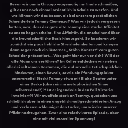
Bevor wir uns in Chicago wagemutig ins Finale schmeißen,
gilt es uns noch einmal ordentlich in Schale zu werfen. Und
wo können wir das besser, als bei unserem persönlichen
Schneiderlein Tommy Clemenza? Was wir jedoch vergessen
hatten, war, dass der gute alte Tommy eine starke Affinität
zu uns zu hegen scheint. Eine Affinität, die anscheinend über
die freundschaftliche Basis hinausgeht. So kassieren wir
zunächst ein paar liebliche Streicheleinheiten und kriegen
dann sogar noch ein lüsternes „Stöhn-Konzert" vom guten
Schneider präsentiert... Was geht hier nur vor sich? Will der
alte Mann uns verführen? Im Keller entdecken wir neben
allerlei seltsamen Kostümen, die auf sexuelle Fetischspielchen
hindeuten, einen Beweis, sowie ein Pfandungsplakat
unsererseits! Steckt Tommy etwa mit Blake Dexter unter
einer Decke (also rein im metaphorischen Sinne
selbstredend!)?! Ist er irgendwie in den Fall Victoria
involviert?! Wir zweifeln stark an Tommy, quetschen uns
schließlich aber in einen angeblich maßgeschneiderten Anzug
und verlassen schleunigst den Laden, um wieder unserer
Pflicht nachzugehen. Zwar eine relativ kurze Episode, aber
eine mit viel sexueller Spannung!