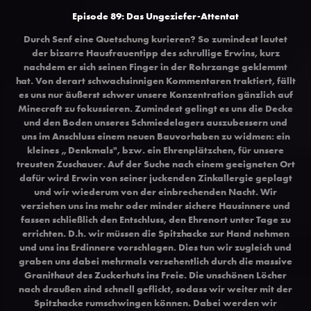
Episode 89: Das Ungeziefer-Attentat
Durch Senf eine Quetschung kurieren? So zumindest lautet
der bizarre Hausfrauentipp des schrullige Erwins, kurz
nachdem er sich seinen Finger in der Rohrzange geklemmt
hat. Von derart schwachsinnigen Kommentaren traktiert, fällt
es uns nur äußerst schwer unsere Konzentration gänzlich auf
Minecraft zu fokussieren. Zumindest gelingt es uns die Decke
und den Boden unseres Schmiedelagers auszubessern und
uns im Anschluss einem neuen Bauvorhaben zu widmen: ein
kleines „Denkmals", bzw. ein Ehrenplätzchen, für unsere
treusten Zuschauer. Auf der Suche nach einem geeigneten Ort
dafür wird Erwin von seiner juckenden Zinkallergie geplagt
und wir wiederum von der einbrechenden Nacht. Wir
verziehen uns ins mehr oder minder sichere Hausinnere und
fassen schließlich den Entschluss, den Ehrenort unter Tage zu
errichten. D.h. wir müssen die Spitzhacke zur Hand nehmen
und uns ins Erdinnere vorschlagen. Dies tun wir zugleich und
graben uns dabei mehrmals versehentlich durch die massive
Granithaut des Zuckerhuts ins Freie. Die unschönen Löcher
nach draußen sind schnell geflickt, sodass wir weiter mit der
Spitzhacke rumschwingen können. Dabei werden wir