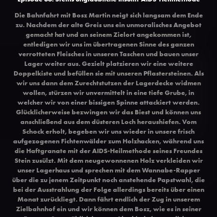
Die Bahnfahrt mit Bosz Martin neigt sich langsam dem Ende
zu. Nachdem der alte Greis uns ein unmoralisches Angebot
gemacht hat und an seinem Zielort angekommen ist,
entledigen wir uns im übertragenen Sinne des ganzen
verrotteten Fleisches in unseren Taschen und bauen unser
Lager weiter aus. Gezielt platzieren wir eine weitere
Doppelkiste und befüllen sie mit unseren Pflastersteinen. Als
wir uns dann dem Zurechtstutzen der Lagerdecke widmen
wollen, stürzen wir unvermittelt in eine tiefe Grube, in
welcher wir von einer bissigen Spinne attackiert werden.
Glücklicherweise bezwingen wir das Biest und können uns
anschließend aus dem düsteren Loch heraushiefen. Vom
Schock erholt, begeben wir uns wieder in unsere frisch
aufgezogenen Fichtenwälder zum Holzhacken, während uns
die Haftgranate mit der AIDS-Heilmethode seines Freundes
Stein zusülzt. Mit dem neugewonnenen Holz verkleiden wir
unser Lagerhaus und sprechen mit dem Wannabe-Rapper
über die zu jenem Zeitpunkt noch anstehende Papstwahl, die
bei der Ausstrahlung der Folge allerdings bereits über einen
Monat zurückliegt. Dann fährt endlich der Zug in unserem
Zielbahnhof ein und wir können dem Bosz, wie es in seiner