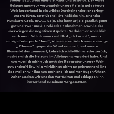
Steuer, bzw. wohl eher die Maus und Tastatur. Der wirre
Heizungsmonteur verwandelt unsere fleissig aufgebaute
Welt kurzerhand in ein wildes Durcheinander: er zerlegt
unsere Türen, setzt überall Steinblöcke hin, schändet
Humberts Grab, usw.... Naja, eins kann er ja eigentlich ganz
gut und zwar uns die Feldarbeit abnehmen. Doch leider
überwiegen die negativen Aspekte. Nachdem er schließlich
noch unser Schlafzimmer mit Obst „dekoriert", unsere
einzige Enderperle *hust*, ich meine natürlich unsere einzige
„Pflaume", gegen die Wand semmelt, und unsere
Blumenkästen zumauert, kehre ich schließlich wieder zurück,
nachdem ich die Heizung im Alleingang repariert habe. Und
nun muss ich mich auch noch der Reparatur unserer Welt
zuwenden?! Erwin ist wirklich zu nichts zu gebrauchen! Und
das wollen wir ihm nun auch endlich mal vor Augen führen.
Daher packen wir uns den Verrückten und schleppen ihn
kurzerhand zu seinem Vorgesetzten.