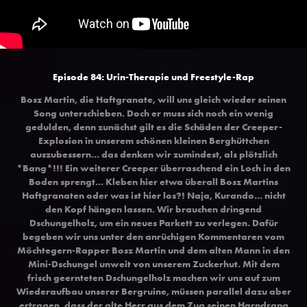
Episode 84: Urin-Therapie und Freestyle-Rap
Bosz Martin, die Haftgranate, will uns gleich wieder seinen
Song unterschieben. Doch er muss sich noch ein wenig
gedulden, denn zunächst gilt es die Schäden der Creeper-
Explosion in unserem schönen kleinen Berghüttchen
auszubessern... das denken wir zumindest, als plötzlich
*Bang*!!! Ein weiterer Creeper überraschend ein Loch in den
Boden sprengt... Kleben hier etwa überall Bosz Martins
Haftgranaten oder was ist hier los?! Naja, Kurando... nicht
den Kopf hängen lassen. Wir brauchen dringend
Dschungelholz, um ein neues Parkett zu verlegen. Dafür
begeben wir uns unter den anrüchigen Kommentaren vom
Möchtegern-Rapper Bosz Martin und dem alten Mann in den
Mini-Dschungel unweit von unserem Zuckerhut. Mit dem
frisch geernteten Dschungelholz machen wir uns auf zum
Wiederaufbau unserer Bergruine, müssen parallel dazu aber
ertragen, dass der alte Herr aus dem Zug seinen Harndrang