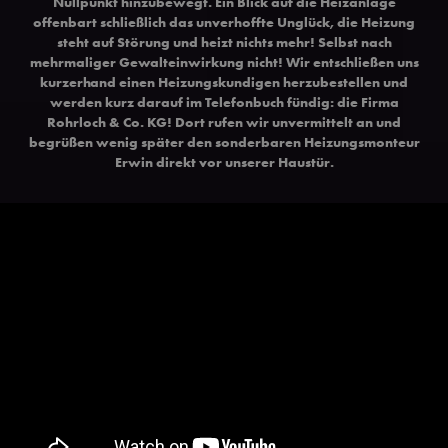
Nullpunkt hinzubewegt. Ein Blick auf die Heizanlage
offenbart schließlich das unverhoffte Unglück, die Heizung
steht auf Störung und heizt nichts mehr! Selbst nach
mehrmaliger Gewalteinwirkung nicht! Wir entschließen uns
kurzerhand einen Heizungskundigen herzubestellen und
werden kurz darauf im Telefonbuch fündig: die Firma
Rohrloch & Co. KG! Dort rufen wir unvermittelt an und
begrüßen wenig später den sonderbaren Heizungsmonteur
Erwin direkt vor unserer Haustür.