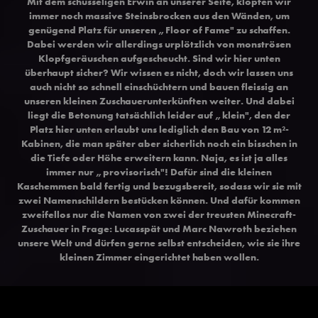
Mit dem schusseligen Erwin an unserer Seite, klopfen wir
immer noch massive Steinsbrocken aus den Wänden, um
genügend Platz für unseren „Floor of Fame" zu schaffen.
Dabei werden wir allerdings urplötzlich von monströsen
Klopfgeräuschen aufgescheucht. Sind wir hier unten
überhaupt sicher? Wir wissen es nicht, doch wir lassen uns
auch nicht so schnell einschüchtern und bauen fleissig an
unseren kleinen Zuschauerunterkünften weiter. Und dabei
liegt die Betonung tatsächlich leider auf „klein", den der
Platz hier unten erlaubt uns lediglich den Bau von 12 m²-
Kabinen, die man später aber sicherlich noch ein bisschen in
die Tiefe oder Höhe erweitern kann. Naja, es ist ja alles
immer nur „provisorisch"! Dafür sind die kleinen
Kaschemmen bald fertig und bezugsbereit, sodass wir sie mit
zwei Namenschildern bestücken können. Und dafür kommen
zweifellos nur die Namen von zwei der treusten Minecraft-
Zuschauer in Frage: Lucasspät und Marc Nawroth beziehen
unsere Welt und dürfen gerne selbst entscheiden, wie sie ihre
kleinen Zimmer eingerichtet haben wollen.