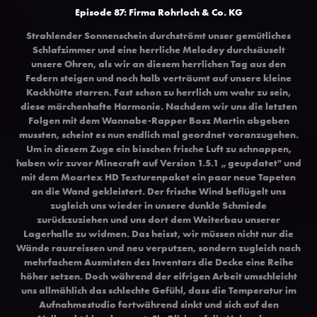
Episode 87: Firma Rohrloch & Co. KG
Strahlender Sonnenschein durchströmt unser gemütliches
Schlafzimmer und eine herrliche Melodey durchsäuselt
unsere Ohren, als wir an diesem herrlichen Tag aus den
Federn steigen und noch halb verträumt auf unsere kleine
Kackhütte starren. Fast schon zu herrlich um wahr zu sein,
diese märchenhafte Harmonie. Nachdem wir uns die letzten
Folgen mit dem Wannabe-Rapper Bosz Martin abgeben
mussten, scheint es nun endlich mal geordnet voranzugehen.
Um in diesem Zuge ein bisschen frische Luft zu schnappen,
haben wir zuvor Minecraft auf Version 1.5.1 „geupdatet" und
mit dem Moartex HD Texturenpaket ein paar neue Tapeten
an die Wand gekleistert. Der frische Wind beflügelt uns
zugleich uns wieder in unsere dunkle Schmiede
zurückzuziehen und uns dort dem Weiterbau unserer
Lagerhalle zu widmen. Das heisst, wir müssen nicht nur die
Wände rausreissen und neu verputzen, sondern zugleich nach
mehrfachem Ausmisten des Inventars die Decke eine Reihe
höher setzen. Doch während der eifrigen Arbeit umschleicht
uns allmählich das schlechte Gefühl, dass die Temperatur im
Aufnahmestudio fortwährend sinkt und sich auf den