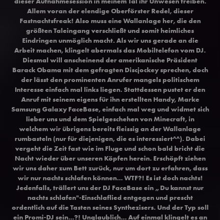
dieser Aufnahmesession in meinem Tal ihr Unwesen treiben.
Allem voran der elendige Oberförster Redel, dieser
Fastnachtsfreak! Also muss eine Wallanlage her, die den
größten Taleingang verschließt und somit heimliches
Eindringen unmöglich macht. Als wir uns gerade an die
Arbeit machen, klingelt abermals das Mobiltelefon vom DJ.
Diesmal will anscheinend der amerikanische Präsident
Barack Obama mit dem gefragten Discjockey sprechen, doch
der lässt den prominenten Anrufer mangels politischem
Interesse einfach mal links liegen. Stattdessen pustet er den
Anruf mit seinem eigens für ihn erstellten Handy, Marke
Samsung Galaxy FaceBase, einfach mal weg und widmet sich
lieber uns und dem Spielgeschehen von Minecraft, in
welchem wir übrigens bereits fleissig an der Wallanlage
rumbasteln (nur für diejenigen, die es interessiert^^). Dabei
vergeht die Zeit fast wie im Fluge und schon bald bricht die
Nacht wieder über unseren Köpfen herein. Erschöpft ziehen
wir uns daher zum Bett zurück, nur um dort zu erfahren, dass
wir nur nachts schlafen können... WTF?! Es ist doch nachts!
Jedenfalls, trällert uns der DJ FaceBase ein „Du kannst nur
nachts schlafen"-Einschlaflied entgegen und prescht
ordentlich auf die Tasten seines Synthezisers. Und der Typ soll
ein Promi-DJ sein...?! Unglaublich... Auf einmal klingelt es an