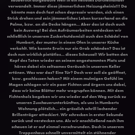
verwandelt. Immer diese jämmerlichen Heizungsheinis!!! Da
könnte man doch fast schon depressiv werden, sich einen
Strick drehen und sein jämmerliches Leben kurzerhand an die
Palme, bzw. an die Decke hängen... Aber das ist doch auch
kein Ausweg! Bei den Aufräumarbeiten entdecken wir
schließlich in unserem Zuckerhutdomizil auch den Schädel von
Humbert, der munter in einem Ofen in unserer Küche
verkohlt. Wie konnte Erwin nur ein Grab schänden? Das ist
doch nun wirklich pietätlos... dieses Scheusal! Wir betten den
Kopf des Toten wieder an seinem angestammten Platz und
hören dabei ein seltsames Geräusch in unserem Keller
ertönen. Was war das? Eine Tür? Doch wer soll sie geöffnet,
bzw. geschlossen haben? Mit einem mulmigen Gefühl im
Magen schlagen wir ein paar Fichten und ärgern uns dabei,
dass wir keine Blätter mehr wegrupfen können. Mit dem
Fichtenholz begeben wir uns wieder auf den Weg zurück zu
unseren Zuschauerunterkünften, als uns in Humberts
Wohnung plötzlich... ein grässlich schrill lachender
Brillenträger attackiert. Wir schrecken in erster Sekunde
zurück und verstecken uns. Als wir anschließend nach ihm
schauen ist er auf einmal verschwunden. Doch in unserem
Treppenhaus schnellt unvermittelt ein stöhnender