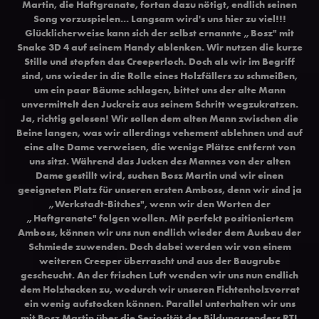
Martin, die Haftgranate, fortan dazu nötigt, endlich seinen
Song vorzuspielen... Langsam wird's uns hier zu viel!!!
Glücklicherweise kann sich der selbst ernannte „Bosz" mit
Snake 3D 4 auf seinem Handy ablenken. Wir nutzen die kurze
Stille und stopfen das Creeperloch. Doch als wir im Begriff
sind, uns wieder in die Rolle eines Holzfällers zu schmeißen,
um ein paar Bäume schlagen, bittet uns der alte Mann
unvermittelt den Juckreiz aus seinem Schritt wegzukratzen.
Ja, richtig gelesen! Wir sollen dem alten Mann zwischen die
Beine langen, was wir allerdings vehement ablehnen und auf
eine alte Dame verweisen, die wenige Plätze entfernt von
uns sitzt. Während das Jucken des Mannes von der alten
Dame gestillt wird, suchen Bosz Martin und wir einen
geeigneten Platz für unseren ersten Amboss, denn wir sind ja
„Werkstadt-Bitches", wenn wir den Worten der
„Haftgranate" folgen wollen. Mit perfekt positioniertem
Amboss, können wir uns nun endlich wieder dem Ausbau der
Schmiede zuwenden. Doch dabei werden wir von einem
weiteren Creeper überrascht und aus der Baugrube
gescheucht. An der frischen Luft wenden wir uns nun endlich
dem Holzhacken zu, wodurch wir unseren Fichtenholzvorrat
ein wenig aufstocken können. Parallel unterhalten wir uns
mit Bosz Martin über die Seriosität des Bildungssenders RTL