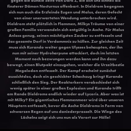
gegen die dunkle Seite von Dark Z, die sich uns schnell als
finsterer Dämon Nocturnus offenbart. In Dieldrom begegnen
sich nun auch die Erzfeinde Eugen und Malus, deren Gefecht
von einer unerwarteten Wendung unterbrochen wird.
Dieldrom steht plötzlich in Flammen, Milkys Träume von einer
großen Familie verwandeln sich entgültig in Asche. Für Malus
Anlass genug, seinen mächtigsten Zauber zu entfesseln und
das gesamte Dorf in Verdammnis zu hüllen. Zur gleichen Zeit
muss sich Kurando weiter gegen Ulysses behaupten, der ihn
nun mit seiner Hydroharpune attackiert, doch im letzten
Moment noch bezwungen werden kann und ihn dazu
bewegt, einen Blutpakt einzugehen, welcher die Urzeitbestie
Megalodon entfesselt. Der Kampf erscheint zunächst
aussichtslos, doch ein geschickter Schachzug bringt Kurando
schließlich den Sieg. Der Reaktorkern verabschiedet sich
wenig später in einer großen Explosion und Kurando trifft
am Rande Dieldroms endlich wieder auf Lycoris. Aber was ist
mit Milky? Ein gigantisches Flammenmeer wird über unseren
Häuptern entfesselt, bevor die Asche Dieldroms in Form von
schwarzen Regen auf uns daniederprasselt. Die Wiege des
Lächelns zeigt sich uns nun als Vorort zur Hölle!