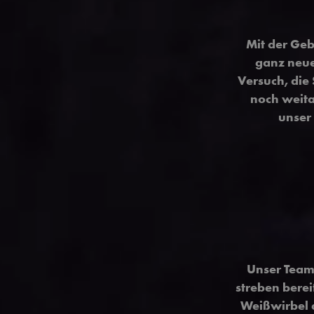
Mit der Geb
ganz neue
Versuch, die
noch weita
unser
Unser Team
streben bere
Weißwirbel a