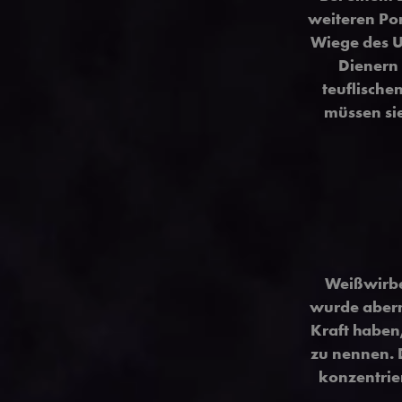
weiteren Por
Wiege des U
Dienern 
teuflische
müssen si
Weißwirbe
wurde aberma
Kraft haben
zu nennen. 
konzentrie