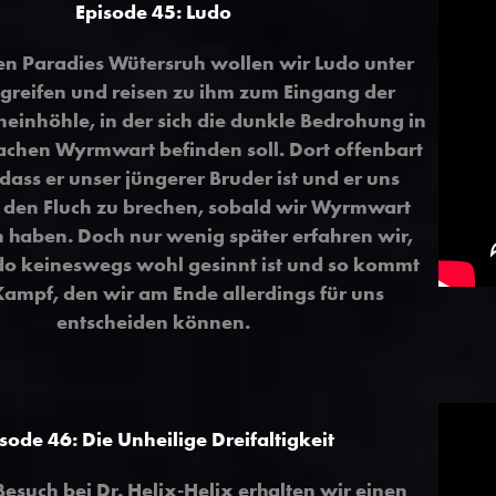
Episode 45
:
Ludo
n Paradies Wütersruh wollen wir Ludo unter
greifen und reisen zu ihm zum Eingang der
inhöhle, in der sich die dunkle Bedrohung in
achen Wyrmwart befinden soll. Dort offenbart
dass er unser jüngerer Bruder ist und er uns
l, den Fluch zu brechen, sobald wir Wyrmwart
haben. Doch nur wenig später erfahren wir,
do keineswegs wohl gesinnt ist und so kommt
ampf, den wir am Ende allerdings für uns
entscheiden können.
isode 46
:
Die Unheilige Dreifaltigkeit
esuch bei Dr. Helix-Helix erhalten wir einen