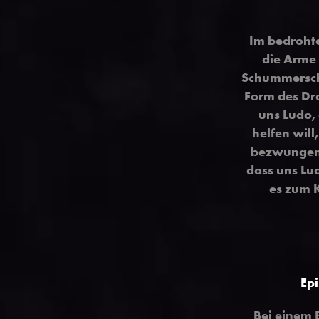
Im bedrohte
die Arme 
Schummersche
Form des Dr
uns Ludo, 
helfen wil
bezwungen 
dass uns Lu
es zum K
Ep
Bei einem B