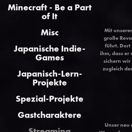
Minecraft - Be a Part
of It
Misc
Mit unsere
große Revan
führt. Dor
Japanische Indie-
ihm, dass er
Games
sichern wir
zugleich de
Japanisch-Lern-
Projekte
Spezial-Projekte
Gastcharaktere
Unser neu 
Streaming