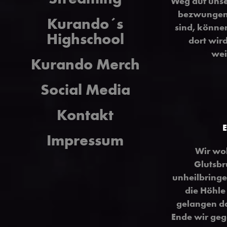
Weg auf uns
bezwungen 
Kurando´s
sind, können
Highschool
dort wird
wei
Kurando Merch
Social Media
Kontakt
E
Impressum
Wir wol
Glutsbr
unheilbringe
die Höhle
gelangen da
Ende wir geg